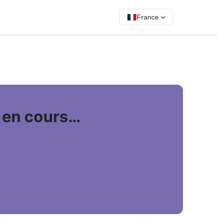
France
t en cours…