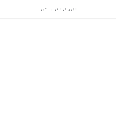
ڈاؤن لوڈ کریں۔
گھر