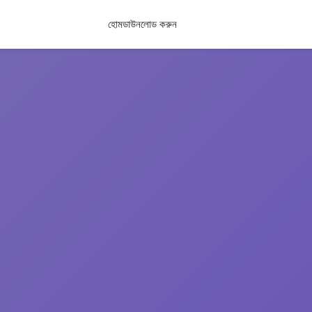
হোম
ডাউনলোড করুন