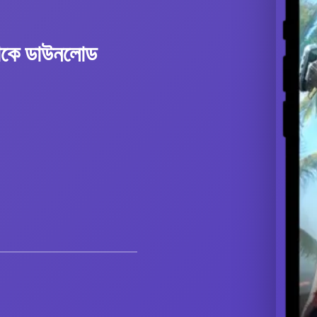
 এপিকে ডাউনলোড