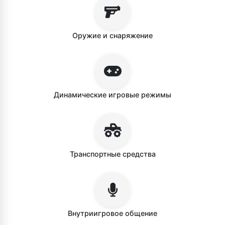
Оружие и снаряжение
Динамические игровые режимы
Транспортные средства
Внутриигровое общение