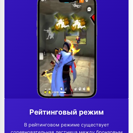
Рейтинговый режим
В рейтинговом режиме существует
соревновательная лестница между бронзовым