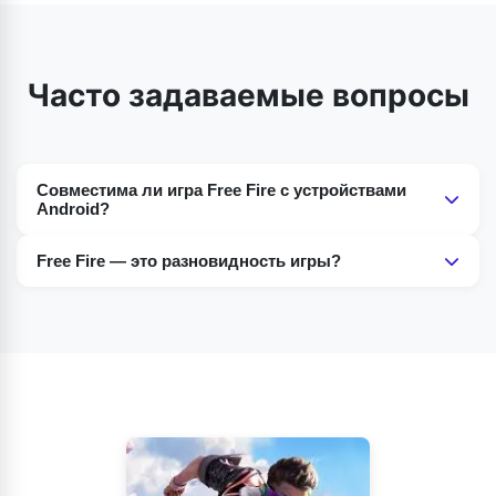
Часто задаваемые вопросы
Совместима ли игра Free Fire с устройствами
Android?
Да, Free Fire имеет высокие рейтинги и пользуется
Free Fire — это разновидность игры?
популярностью среди игроков благодаря
Free Fire — это шутер на выживание, в котором
увлекательному игровому процессу и коротким
игроки сражаются за то, чтобы остаться последним
матчам, поэтому это отличный вариант для
выжившим на необитаемом острове.
пользователей Android.