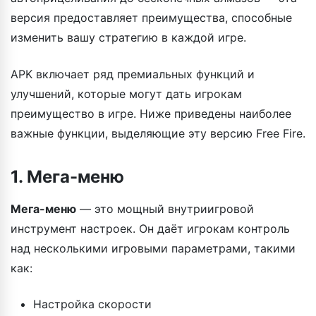
версия предоставляет преимущества, способные
изменить вашу стратегию в каждой игре.
APK включает ряд премиальных функций и
улучшений, которые могут дать игрокам
преимущество в игре. Ниже приведены наиболее
важные функции, выделяющие эту версию Free Fire.
1. Мега-меню
Мега-меню
— это мощный внутриигровой
инструмент настроек. Он даёт игрокам контроль
над несколькими игровыми параметрами, такими
как:
Настройка скорости