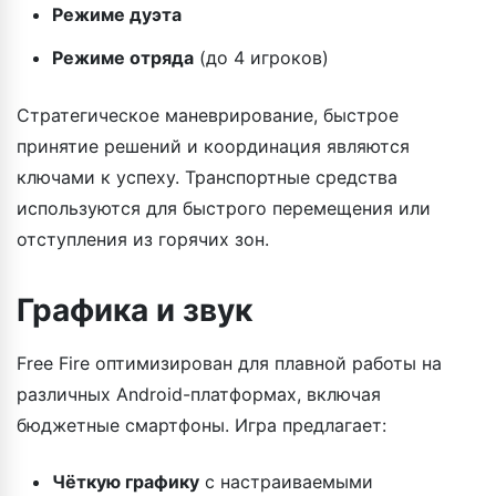
Режиме дуэта
Режиме отряда
(до 4 игроков)
Стратегическое маневрирование, быстрое
принятие решений и координация являются
ключами к успеху. Транспортные средства
используются для быстрого перемещения или
отступления из горячих зон.
Графика и звук
Free Fire оптимизирован для плавной работы на
различных Android-платформах, включая
бюджетные смартфоны. Игра предлагает:
Чёткую графику
с настраиваемыми