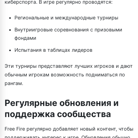
киберспорта. В игре регулярно проводятся:
Региональные и международные турниры
Внутриигровые соревнования с призовыми
фондами
Испытания в таблицах лидеров
Эти турниры представляют лучших игроков и дают
обычным игрокам возможность подниматься по
рангам.
Регулярные обновления и
поддержка сообщества
Free Fire регулярно добавляет новый контент, чтобы
поддерживать интерес к игре. Обновления обычно