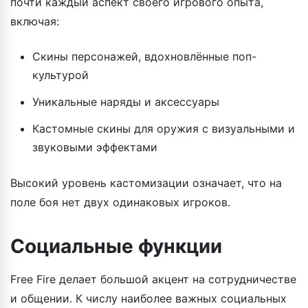
почти каждый аспект своего игрового опыта,
включая:
Скины персонажей, вдохновлённые поп-
культурой
Уникальные наряды и аксессуары
Кастомные скины для оружия с визуальными и
звуковыми эффектами
Высокий уровень кастомизации означает, что на
поле боя нет двух одинаковых игроков.
Социальные функции
Free Fire делает большой акцент на сотрудничестве
и общении. К числу наиболее важных социальных