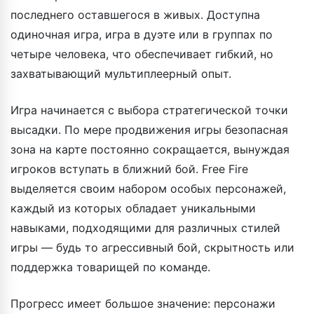
последнего оставшегося в живых. Доступна
одиночная игра, игра в дуэте или в группах по
четыре человека, что обеспечивает гибкий, но
захватывающий мультиплеерный опыт.
Игра начинается с выбора стратегической точки
высадки. По мере продвижения игры безопасная
зона на карте постоянно сокращается, вынуждая
игроков вступать в ближний бой. Free Fire
выделяется своим набором особых персонажей,
каждый из которых обладает уникальными
навыками, подходящими для различных стилей
игры — будь то агрессивный бой, скрытность или
поддержка товарищей по команде.
Прогресс имеет большое значение: персонажи