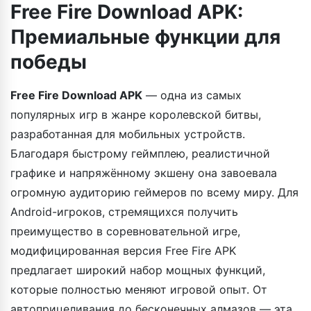
Free Fire Download APK:
Премиальные функции для
победы
Free Fire Download APK
— одна из самых
популярных игр в жанре королевской битвы,
разработанная для мобильных устройств.
Благодаря быстрому геймплею, реалистичной
графике и напряжённому экшену она завоевала
огромную аудиторию геймеров по всему миру. Для
Android-игроков, стремящихся получить
преимущество в соревновательной игре,
модифицированная версия Free Fire APK
предлагает широкий набор мощных функций,
которые полностью меняют игровой опыт. От
автоприцеливания до бесконечных алмазов — эта