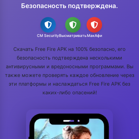
Безопасность подтверждена.
CM Security
Высматривать
МакАфи
Скачать Free Fire APK на 100% безопасно, его
безопасность подтверждена несколькими
антивирусными и вредоносными программами. Вы
также можете проверять каждое обновление через
эти платформы и наслаждаться Free Fire APK без
каких-либо опасений!