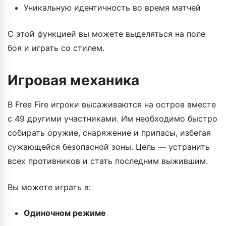
Уникальную идентичность во время матчей
С этой функцией вы можете выделяться на поле
боя и играть со стилем.
Игровая механика
В Free Fire игроки высаживаются на остров вместе
с 49 другими участниками. Им необходимо быстро
собирать оружие, снаряжение и припасы, избегая
сужающейся безопасной зоны. Цель — устранить
всех противников и стать последним выжившим.
Вы можете играть в:
Одиночном режиме