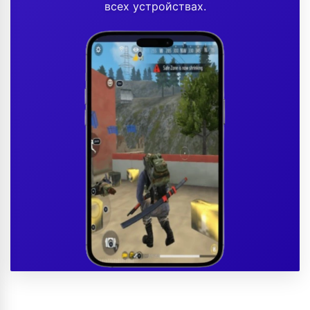
всех устройствах.