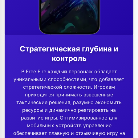
Стратегическая глубина и
контроль
В Free Fire каждый персонаж обладает
уникальными способностями, что добавляет
стратегической сложности. Игрокам
приходится принимать взвешенные
тактические решения, разумно экономить
ресурсы и динамично реагировать на
развитие игры. Оптимизированное для
мобильных устройств управление
обеспечивает плавную и отзывчивую игру на