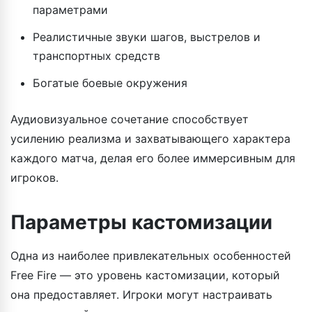
параметрами
Реалистичные звуки шагов, выстрелов и
транспортных средств
Богатые боевые окружения
Аудиовизуальное сочетание способствует
усилению реализма и захватывающего характера
каждого матча, делая его более иммерсивным для
игроков.
Параметры кастомизации
Одна из наиболее привлекательных особенностей
Free Fire — это уровень кастомизации, который
она предоставляет. Игроки могут настраивать