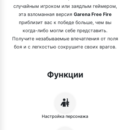
случайным игроком или заядлым геймером,
эта взломанная версия
Garena Free Fire
приблизит вас к победе больше, чем вы
когда-либо могли себе представить.
Получите незабываемые впечатления от поля
боя и с легкостью сокрушите своих врагов.
Функции
Настройка персонажа