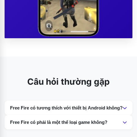
Câu hỏi thường gặp
Free Fire có tương thích với thiết bị Android không?
Đúng vậy, Free Fire được đánh giá cao và rất được người
Free Fire có phải là một thể loại game không?
chơi yêu thích nhờ lối chơi thú vị và các trận đấu ngắn, vì
Free Fire là một game bắn súng sinh tồn, trong đó người
vậy đây là một lựa chọn tuyệt vời dành cho người dùng