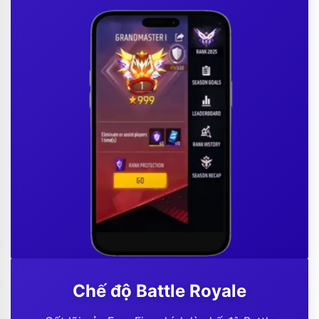
Chế độ Battle Royale