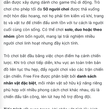
dẫn được xây dựng dành cho game thủ di động. Trò
chơi cho phép tối đa
50 người chơi
được thả xuống
một hòn đảo hoang, nơi họ phải tìm kiếm vũ khí, trang
bị và vật tư để chiến đấu sinh tồn với tư cách là người
cuối cùng còn sống. Có thể chơi
solo, duo hoặc theo
nhóm
gồm bốn người, mang lại trải nghiệm nhiều
người chơi linh hoạt nhưng đầy kịch tính.
Trò chơi bắt đầu bằng việc chọn điểm hạ cánh chiến
lược. Khi trò chơi tiếp diễn, khu vực an toàn trên bản
đồ liên tục thu hẹp, đẩy người chơi vào các trận chiến
cận chiến. Free Fire được phân biệt bởi
danh sách
nhân vật đặc biệt
, mỗi nhân vật sở hữu kỹ năng riêng
phù hợp với nhiều phong cách chơi khác nhau, dù là
chiến đấu tấn công, lén lút hay hỗ trợ đồng đội.