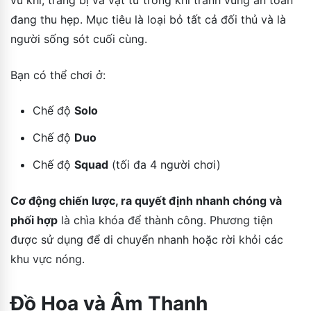
vũ khí, trang bị và vật tư trong khi tránh vùng an toàn
đang thu hẹp. Mục tiêu là loại bỏ tất cả đối thủ và là
người sống sót cuối cùng.
Bạn có thể chơi ở:
Chế độ
Solo
Chế độ
Duo
Chế độ
Squad
(tối đa 4 người chơi)
Cơ động chiến lược, ra quyết định nhanh chóng và
phối hợp
là chìa khóa để thành công. Phương tiện
được sử dụng để di chuyển nhanh hoặc rời khỏi các
khu vực nóng.
Đồ Họa và Âm Thanh