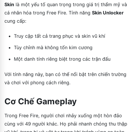
Skin
là một yếu tố quan trọng trong giá trị thẩm mỹ và
cá nhân hóa trong Free Fire. Tính năng
Skin Unlocker
cung cấp:
Truy cập tất cả trang phục và skin vũ khí
Tùy chỉnh mà không tốn kim cương
Một danh tính riêng biệt trong các trận đấu
Với tính năng này, bạn có thể nổi bật trên chiến trường
và chơi với phong cách riêng.
Cơ Chế Gameplay
Trong Free Fire, người chơi nhảy xuống một hòn đảo
cùng với 49 người khác. Họ phải nhanh chóng thu thập