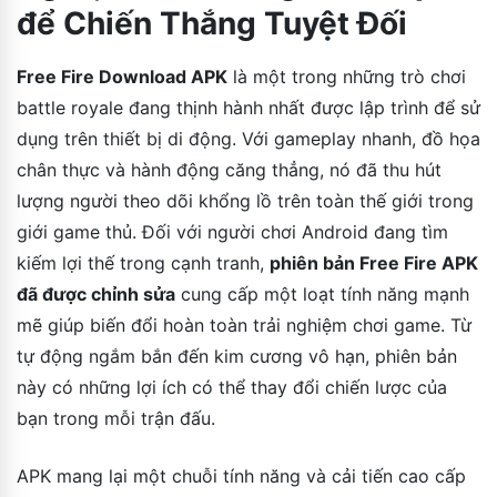
để Chiến Thắng Tuyệt Đối
Free Fire Download APK
là một trong những trò chơi
battle royale đang thịnh hành nhất được lập trình để sử
dụng trên thiết bị di động. Với gameplay nhanh, đồ họa
chân thực và hành động căng thẳng, nó đã thu hút
lượng người theo dõi khổng lồ trên toàn thế giới trong
giới game thủ. Đối với người chơi Android đang tìm
kiếm lợi thế trong cạnh tranh,
phiên bản Free Fire APK
đã được chỉnh sửa
cung cấp một loạt tính năng mạnh
mẽ giúp biến đổi hoàn toàn trải nghiệm chơi game. Từ
tự động ngắm bắn đến kim cương vô hạn, phiên bản
này có những lợi ích có thể thay đổi chiến lược của
bạn trong mỗi trận đấu.
APK mang lại một chuỗi tính năng và cải tiến cao cấp