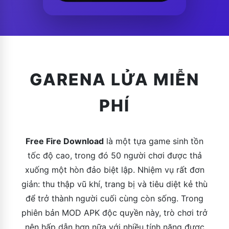
GARENA LỬA MIỄN
PHÍ
Free Fire Download
là một tựa game sinh tồn
tốc độ cao, trong đó 50 người chơi được thả
xuống một hòn đảo biệt lập. Nhiệm vụ rất đơn
giản: thu thập vũ khí, trang bị và tiêu diệt kẻ thù
để trở thành người cuối cùng còn sống. Trong
phiên bản MOD APK độc quyền này, trò chơi trở
nên hấp dẫn hơn nữa với nhiều tính năng được