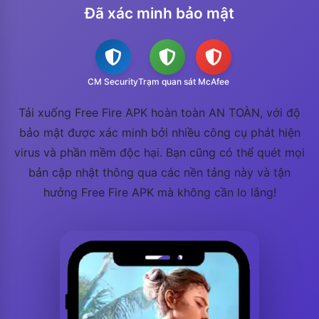
Đã xác minh bảo mật
CM Security
Trạm quan sát
McAfee
Tải xuống Free Fire APK hoàn toàn AN TOÀN, với độ
bảo mật được xác minh bởi nhiều công cụ phát hiện
virus và phần mềm độc hại. Bạn cũng có thể quét mọi
bản cập nhật thông qua các nền tảng này và tận
hưởng Free Fire APK mà không cần lo lắng!