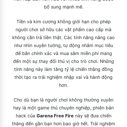
bổ sung mạnh mẽ.
Tiền và kim cương không giới hạn cho phép
người chơi sở hữu các vật phẩm cao cấp mà
không cần trả tiền thật. Các tính năng nâng cao
như nhìn xuyên tường, tự động nhắm mục tiêu
để bắn chính xác và mua sắm miễn phí mang
đến một sự thay đổi thú vị cho trò chơi. Những
tính năng này làm tăng tỷ lệ chiến thắng đồng
thời tạo ra trải nghiệm nhập vai và hành động
hơn.
Cho dù bạn là người chơi không thường xuyên
hay là một game thủ chuyên nghiệp, phiên bản
hack của
Garena Free Fire
này sẽ đưa chiến
thắng đến gần bạn hơn bao giờ hết. Trải nghiệm