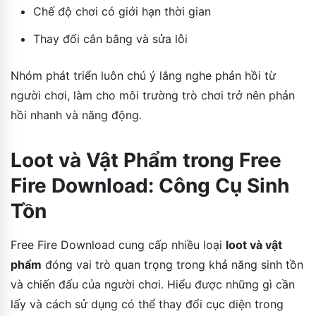
Chế độ chơi có giới hạn thời gian
Thay đổi cân bằng và sửa lỗi
Nhóm phát triển luôn chú ý lắng nghe phản hồi từ
người chơi, làm cho môi trường trò chơi trở nên phản
hồi nhanh và năng động.
Loot và Vật Phẩm trong Free
Fire Download: Công Cụ Sinh
Tồn
Free Fire Download cung cấp nhiều loại
loot và vật
phẩm
đóng vai trò quan trọng trong khả năng sinh tồn
và chiến đấu của người chơi. Hiểu được những gì cần
lấy và cách sử dụng có thể thay đổi cục diện trong