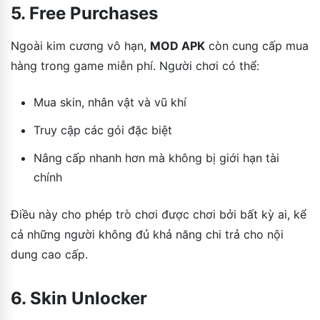
5. Free Purchases
Ngoài kim cương vô hạn,
MOD APK
còn cung cấp mua
hàng trong game miễn phí. Người chơi có thể:
Mua skin, nhân vật và vũ khí
Truy cập các gói đặc biệt
Nâng cấp nhanh hơn mà không bị giới hạn tài
chính
Điều này cho phép trò chơi được chơi bởi bất kỳ ai, kể
cả những người không đủ khả năng chi trả cho nội
dung cao cấp.
6. Skin Unlocker